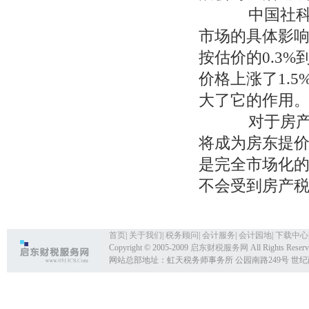
中国社科院
市场的具体影
按估价的0.3
价格上涨了1.5
大了它的作用
对于房产税
将成为房东提
是完全市场化
不会受到房产
首页
|
关于我们
|
税务顾问
|
会计服务
|
会计园地
|
下载中心
Copyright © 2005-2009
启东财税服务网
All Rights Reser
网站总部地址：虹天税务师事务所 公园南路249号 世纪