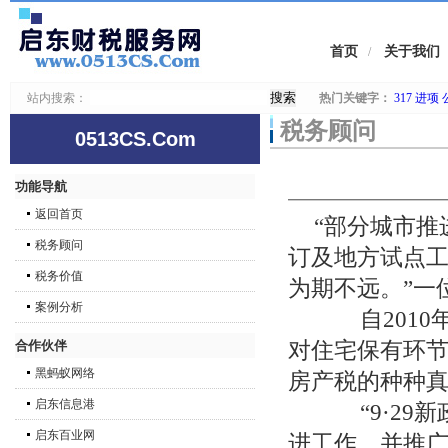
首页
关于我们
/
站内搜索：
热门关键字：
317
进项
税务顾问
0513CS.Com
功能导航
返回首页
“部分城市
税务顾问
订及地方试点
税务价值
为期不远。”一
案例分析
自2010年
合作伙伴
对住宅保有环
黑蚂蚁网络
房产税的种种
启东信息港
“9·29新
启东百业网
进工作，并推广