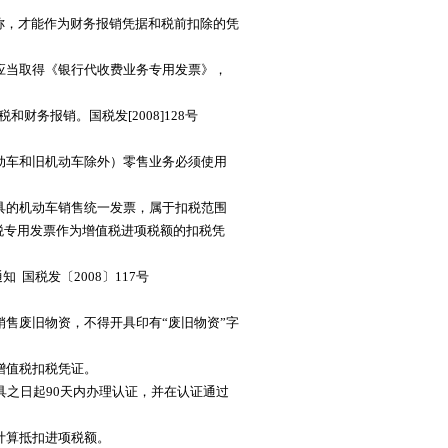
称，才能作为财务报销凭据和税前扣除的凭
应当取得《银行代收费业务专用发票》，
务报销。国税发[2008]128号
动车和旧机动车除外）零售业务必须使用
具的机动车销售统一发票，属于扣税范围
税专用发票作为增值税进项税额的扣税凭
税发〔2008〕117号
销售废旧物资，不得开具印有“废旧物资”字
增值税扣税凭证。
具之日起90天内办理认证，并在认证通过
计算抵扣进项税额。