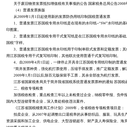
关于废旧物资发票抵扣增值税有关事项的公告 国家税务总局公告2008
（4）普通发票换版
从2009年1月1日起使用新的发票防伪用纸印制国税普通发票
1、普通发票江苏国税专用水印纸是在现有的水印纸--“SW”水印纸的基础
印图案。
2、普通发票江苏国税专用干式复写纸是在江苏国税专用水印纸的基础上
国税”字样。
3、普通发票江苏国税专用水印纸用于印制单联式发票和定额发票；其
用江苏国税专用干式复写纸印制，其他联次使用普通干式复写纸印制。
4、自2009年4月1日起，一律停止开具非江苏国税专用纸印制的普通发票。苏
“简并发票种类，强化机打票使用，压缩手填发票，推广定额发票，解决
2009年1月1日以后,除百元版保留手工票，其余全部改为机打发票。
江苏省国家税务局关于简并我省国税系统普通发票票种的通知 苏国税函【2
二、税收专项检查
加强税收检查，重点检查三年以上未检查过企业，纳税零申报、负申报
国内大型连锁零售企业，深入查处税收违法案件。
《江苏省国税稽查局工作计划》2009年，全省税收专项检查项目是：
拍卖企业、从2007年起调整出口退税率的从事纺织品、服装、玩具生
资源采掘和加工企业、供电企业、大型连锁超市、财产及人寿保险业、海