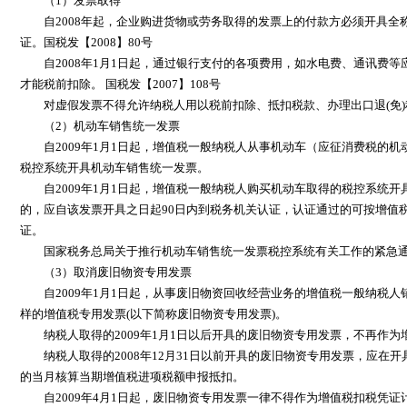
（1）发票取得
自2008年起，企业购进货物或劳务取得的发票上的付款方必须开具全
证。国税发【2008】80号
自2008年1月1日起，通过银行支付的各项费用，如水电费、通讯费等
才能税前扣除。 国税发【2007】108号
对虚假发票不得允许纳税人用以税前扣除、抵扣税款、办理出口退(免)税和财
（2）机动车销售统一发票
自2009年1月1日起，增值税一般纳税人从事机动车（应征消费税的机
税控系统开具机动车销售统一发票。
自2009年1月1日起，增值税一般纳税人购买机动车取得的税控系统开
的，应自该发票开具之日起90日内到税务机关认证，认证通过的可按增值
证。
国家税务总局关于推行机动车销售统一发票税控系统有关工作的紧急通知 国
（3）取消废旧物资专用发票
自2009年1月1日起，从事废旧物资回收经营业务的增值税一般纳税人
样的增值税专用发票(以下简称废旧物资专用发票)。
纳税人取得的2009年1月1日以后开具的废旧物资专用发票，不再作为
纳税人取得的2008年12月31日以前开具的废旧物资专用发票，应在开
的当月核算当期增值税进项税额申报抵扣。
自2009年4月1日起，废旧物资专用发票一律不得作为增值税扣税凭证