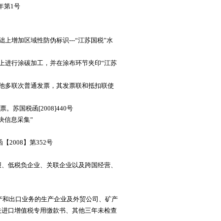
年第1号
上增加区域性防伪标识---“江苏国税”水
进行涂碳加工，并在涂布环节夹印“江苏
他多联次普通发票，其发票联和抵扣联使
国税函[2008]440号
信息采集”
008】第352号
、低税负企业、关联企业以及跨国经营、
产和出口业务的生产企业及外贸公司、矿产
关进口增值税专用缴款书、其他三年未检查