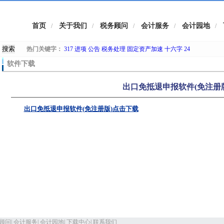
首页
关于我们
税务顾问
会计服务
会计园地
/
/
/
/
/
热门关键字：
317
进项
公告
税务处理
固定资产加速
十六字
24
软件下载
出口免抵退申报软件(免注册
出口免抵退申报软件(免注册版)点击下载
顾问
|
会计服务
|
会计园地
|
下载中心
|
联系我们