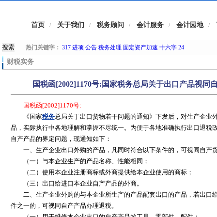
首页
关于我们
税务顾问
会计服务
会计园地
/
/
/
/
/
热门关键字：
317
进项
公告
税务处理
固定资产加速
十六字
24
财税实务
国税函[2002]1170号:国家税务总局关于出口产品
国税函[2002]1170号:
《国家
税务
总局关于出口货物若干问题的通知》下发后，对生产企业
品，实际执行中各地理解和掌握不尽统一。为便于各地准确执行出口退税
自产产品的界定问题，现通知如下：
一、生产企业出口外购的产品，凡同时符合以下条件的，可视同自产货
（一）与本企业生产的产品名称、性能相同；
（二）使用本企业注册商标或外商提供给本企业使用的商标；
（三）出口给进口本企业自产产品的外商。
二、生产企业外购的与本企业所生产的产品配套出口的产品，若出口给
件之一的，可视同自产产品办理退税。
（一）用于维修本企业出口的自产产品的工具、零部件、配件；