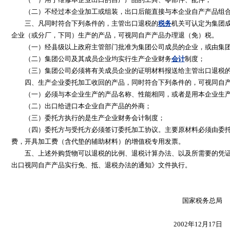
（二）不经过本企业加工或组装，出口后能直接与本企业自产产品组合
三、凡同时符合下列条件的，主管出口退税的
税务
机关可认定为集团
企业（或分厂，下同）生产的产品，可视同自产产品办理退（免）税。
（一）经县级以上政府主管部门批准为集团公司成员的企业，或由集团
（二）集团公司及其成员企业均实行生产企业财务
会计
制度；
（三）集团公司必须将有关成员企业的证明材料报送给主管出口退税的
四、生产企业委托加工收回的产品，同时符合下列条件的，可视同自产
（一）必须与本企业生产的产品名称、性能相同，或者是用本企业生产
（二）出口给进口本企业自产产品的外商；
（三）委托方执行的是生产企业财务会计制度；
（四）委托方与受托方必须签订委托加工协议。主要原材料必须由委托
费，开具加工费（含代垫的辅助材料）的增值税专用发票。
五、上述外购货物可以退税的比例、退税计算办法、以及所需要的凭证
出口视同自产产品实行免、抵、退税办法的通知》文件执行。
国家税务总局
2002年12月17日