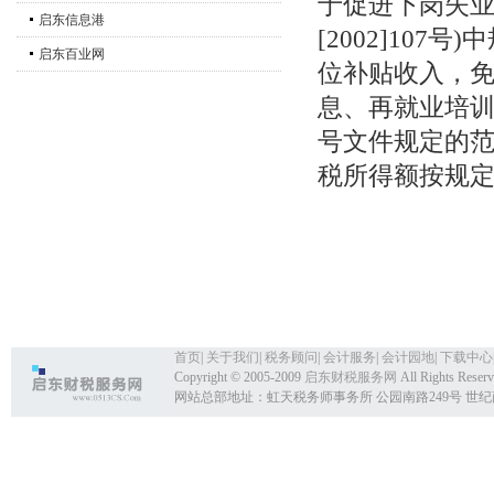
于促进下岗失业
启东信息港
[2002]10
启东百业网
位补贴收入，
息、再就业培训补
号文件规定的
税所得额按规
财政部
二○○
首页
|
关于我们
|
税务顾问
|
会计服务
|
会计园地
|
下载中心
Copyright © 2005-2009
启东财税服务网
All Rights Reser
网站总部地址：虹天税务师事务所 公园南路249号 世纪