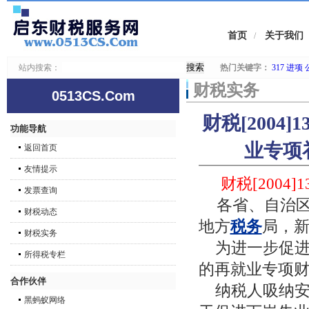
首页
关于我们
/
站内搜索：
热门关键字：
317
进项
财税实务
0513CS.Com
财税[200
功能导航
业专项
返回首页
友情提示
财税[2004]1
发票查询
各省、自治区
财税动态
地方
税务
局，
财税实务
为进一步促进
所得税专栏
的再就业专项
合作伙伴
纳税人吸纳安
黑蚂蚁网络