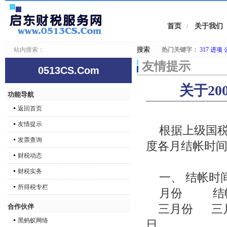
首页
关于我们
/
站内搜索：
热门关键字：
317
进项
友情提示
0513CS.Com
关于2
功能导航
返回首页
友情提示
根据上级国
发票查询
度各月结帐时间
财税动态
财税实务
一、 结帐时
所得税专栏
月份 
合作伙伴
三月份 
黑蚂蚁网络
日