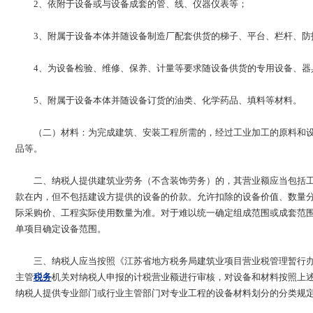
2、依附于设备或与设备成套的管、线、仪器仪表等；
3、附属于设备本体并随设备制造厂配套供货的梯子、平台、栏杆、防
4、为设备检验、维修、保养、计量等要求随设备供货的专用设备、器
5、附属于设备本体并随设备订货的油类、化学药品、填料等材料。
（二）材料：为完成建筑、安装工程所需的，经过工业加工的原料和
品等。
二、纳税人提供建筑业劳务（不含装饰劳务）的，其营业额应当包括
款在内，但不包括建设方提供的设备的价款。允许扣除的设备价值、数量
际采购价、工程实际使用数量为准。对于难以统一确定组成范围或成套范
单项目确定设备范围。
三、纳税人应当按照《江苏省地方税务局建筑业项目营业税管理暂行
主管
税务
机关对纳税人申报的计税营业额进行审核，对设备和材料按照上
纳税人提供专业部门或行业主管部门对专业工程的设备材料划分的分类规