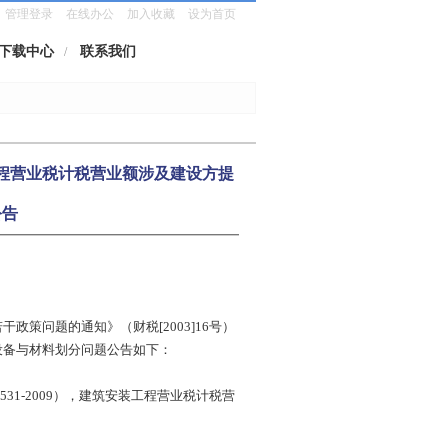
管理登录
在线办公
加入收藏
设为首页
下载中心
联系我们
/
工程营业税计税营业额涉及建设方提
公告
政策问题的通知》（财税[2003]16号）
设备与材料划分问题公告如下：
31-2009），建筑安装工程营业税计税营