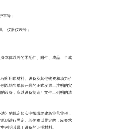
护罩等；
具、仪器仪表等；
设备本体以外的零配件、附件、成品、半成
工程所用原材料、设备及其他物资和动力价
分别以销售单位开具的正式发票上注明的实
围的设备，应以设备制造厂文件上列明的清
办法》的规定如实申报缴纳建筑业营业税，
述原则进行界定。若仍难以界定的，应要求
定中列明其属于设备的证明材料。