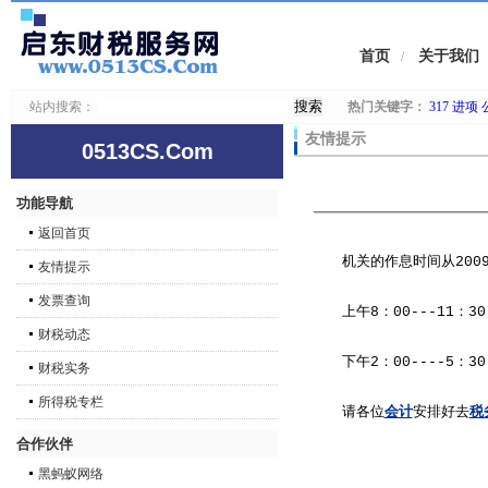
首页
关于我们
/
站内搜索：
热门关键字：
317
进项
友情提示
0513CS.Com
功能导航
返回首页
机关的作息时间从2009
友情提示
发票查询
上午8：00---11：30
财税动态
下午2：00----5：30
财税实务
所得税专栏
请各位
会计
安排好去
税
合作伙伴
黑蚂蚁网络